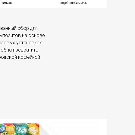
ованный сбор для
омпозитов на основе
азовых установках.
собна превратить
ородской кофейной