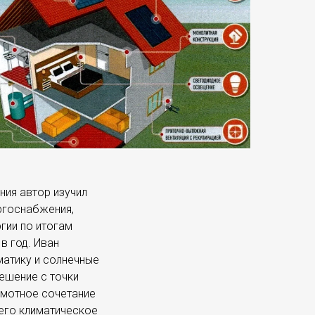
ния автор изучил
ргоснабжения,
гии по итогам
в год. Иван
матику и солнечные
ешение с точки
рамотное сочетание
его климатическое