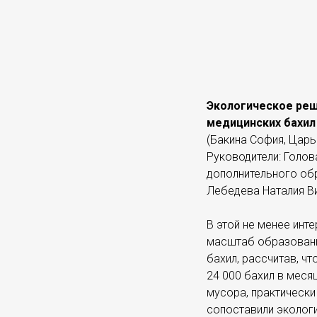
Экологическое ре
медицинских бахил
(Бакина София, Цар
Руководители: Голов
дополнительного об
Лебедева Наталия Ви
В этой не менее инт
масштаб образовани
бахил, рассчитав, ч
24 000 бахил в меся
мусора, практическ
сопоставили эколог