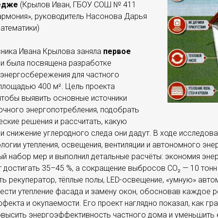
едже
(Крылов Иван, ГБОУ СОШ № 411
армония», руководитель Насонова Дарья
математики)
ника Ивана Крылова заняла
первое
и была посвящена разработке
 энергосбережения для частного
площадью 400 м². Цель проекта
чтобы выявить основные источники
очного энергопотребления, подобрать
ские решения и рассчитать, какую
 снижение углеродного следа они дадут. В ходе исследова
огии утепления, освещения, вентиляции и автономного эне
й набор мер и выполнил детальные расчёты: экономия энер
достигать 35–45 %, а сокращение выбросов СО₂ — 10 тонн 
ь рекуператор, тёплые полы, LED-освещение, «умную» авто
вести утепление фасада и замену окон, обосновав каждое р
ффекта и окупаемости. Его проект наглядно показал, как г
овысить энергоэффективность частного дома и уменьшить 