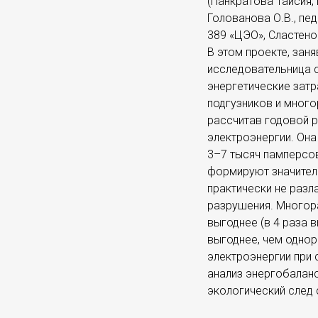
(Панкратова Таисия,
Голованова О.В., пе
389 «ЦЭО», Сластенов
В этом проекте, за
исследовательница 
энергетические зат
подгузников и мног
рассчитав годовой р
электроэнергии. Она
3–7 тысяч памперсо
формируют значител
практически не разл
разрушения. Многор
выгоднее (в 4 раза в
выгоднее, чем однор
электроэнергии при 
анализ энергобалан
экологический след 