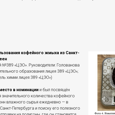
ьзования кофейного жмыха из Санкт-
еен
й №389 «ЦЭО». Руководители: Голованова
нительного образования лицея 389 «ЦЭО»;
тель химии лицея 389 «ЦЭО»)
место в номинации
и был посвящён
я значительного количества кофейного
онн влажного сырья ежедневно — в
Санкт-Петербурга и поиску его полезного
тправки на полигоны, где он становится