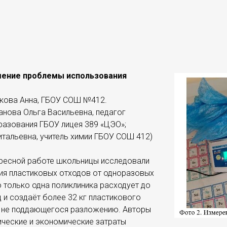
шение проблемы использования
ькова Анна, ГБОУ СОШ №412.
анова Ольга Васильевна, педагог
разования ГБОУ лицея 389 «ЦЭО»;
тальевна, учитель химии ГБОУ СОШ 412)
ересной работе школьницы исследовали
я пластиковых отходов от одноразовых
то только одна поликлиника расходует до
ц и создаёт более 32 кг пластикового
и не поддающегося разложению. Авторы
ические и экономические затраты