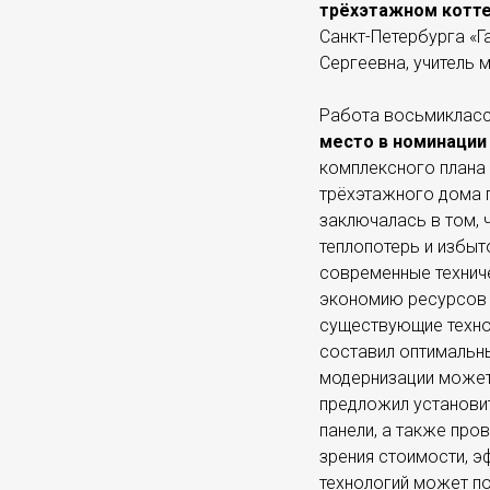
трёхэтажном котт
Санкт-Петербурга «Г
Сергеевна, учитель 
Работа восьмикласс
место в номинации
комплексного плана
трёхэтажного дома 
заключалась в том, 
теплопотерь и избыт
современные техниче
экономию ресурсов и
существующие технол
составил оптимальны
модернизации может 
предложил установит
панели, а также про
зрения стоимости, э
технологий может п