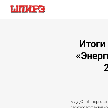
Итоги
«Энерг
В ДДЮТ «Петергоф» 
ресурсоэффективност