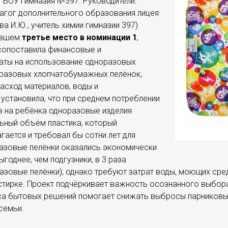
 ГБОУ гимназия №397. Руководители:
дагог дополнительного образования лицея
а И.Ю., учитель химии гимназии 397)
нявшем
третье место в номинации 1
,
сопоставила финансовые и
раты на использование одноразовых
оразовых хлопчатобумажных пелёнок,
асход материалов, воды и
 установила, что при среднем потреблении
в на ребёнка одноразовые изделия
ьный объём пластика, который
агается и требовал бы сотни лет для
азовые пелёнки оказались экономически
ыгоднее, чем подгузники, в 3 раза
азовые пелёнки), однако требуют затрат воды, моющих сре
стирке. Проект подчёркивает важность осознанного выбора
са бытовых решений помогает снижать выбросы парниковы
семьи.