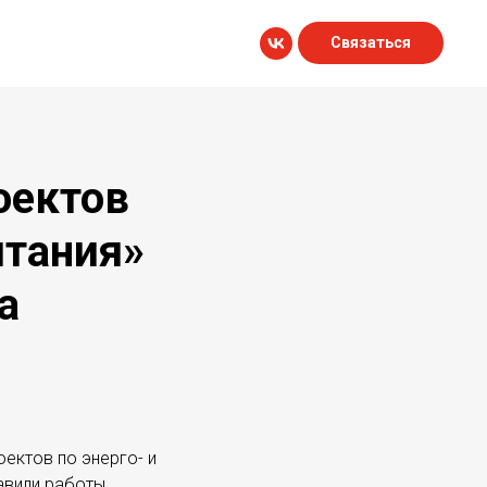
Связаться
оектов
итания»
а
ектов по энерго- и
авили работы,