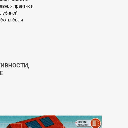
евных практик и
глубиной
аботы были
ТИВНОСТИ,
Е